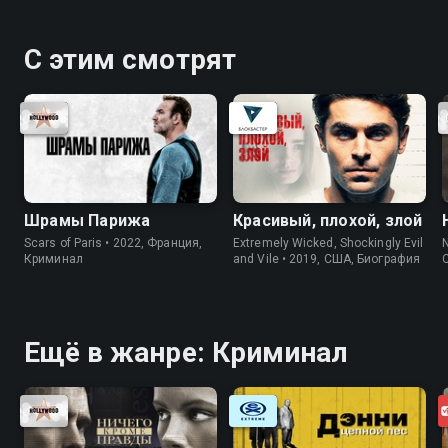
С этим смотрят
Шрамы Парижа
Красивый, плохой, злой
Scars of Paris • 2022, Франция,
Extremely Wicked, Shockingly Evil
N
Криминал
and Vile • 2019, США, Биография
Ещё в жанре: Криминал