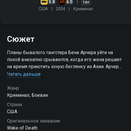
5.8
6.0
16+
США
2004
Криминал
Сюжет
Планы бывалого гангстера Бена Арчера уйти на
покой внезапно срываются, когда его жена решает
на время приютить юную беглянку из Азии. Арчеры
не подозревают, что Ким - дочь могущественного
Читать дальше
босса китайской триады Сун Куана
Жанр
Криминал, Боевик
Страна
США
Оригинальное название
Wake of Death