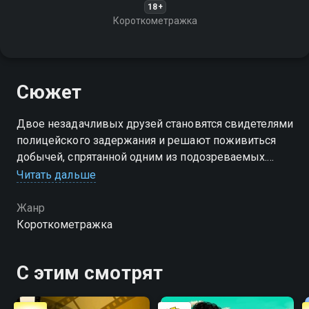
18+
Короткометражка
Сюжет
Двое незадачливых друзей становятся свидетелями
полицейского задержания и решают поживиться
добычей, спрятанной одним из подозреваемых.
Легкомысленно радуясь успешно провернутой
Читать дальше
"операции", парни не учитывают одного очень
важного обстоятельства
Жанр
Короткометражка
С этим смотрят