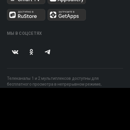
МЫ В СОЦСЕТЯХ
Телеканалы 1 и 2 мультиплексов доступны для
бесплатного просмотра в непрерывном режиме,
круглосуточно.
© 2014 — 2026, ООО «ЛайфСтрим», 109240, г. Москва,
ул. Николоямская, д. 13, стр. 2, этаж 2, ИНН 7710918800
Поддержка: help@smotreshka.tv
UUID: 998980bf-2eef-4ceb-aeb7-f223efbb1284
v3.10.4
|
SSR