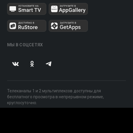
МЫ В СОЦСЕТЯХ
Телеканалы 1 и 2 мультиплексов доступны для
бесплатного просмотра в непрерывном режиме,
круглосуточно.
© 2014 — 2026, ООО «ЛайфСтрим», 109240, г. Москва,
ул. Николоямская, д. 13, стр. 2, этаж 2, ИНН 7710918800
Поддержка: help@smotreshka.tv