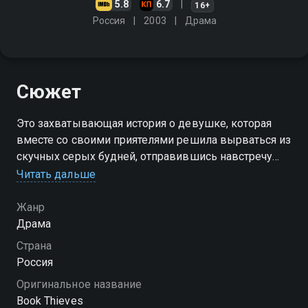
5.8
6.7
16+
Россия
2003
Драма
Сюжет
Это захватывающая история о девушке, которая
вместе со своими приятелями решила вырваться из
скучных серых будней, отправившись навстречу
неопределённости и приключениям. Они окунаются
Читать дальше
в невероятный водоворот событий
Жанр
Драма
Страна
Россия
Оригинальное название
Book Thieves