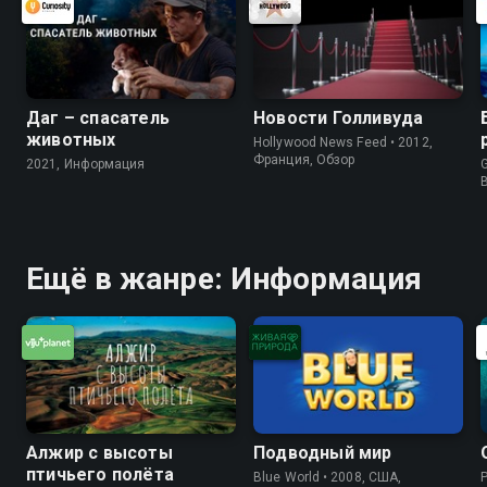
Даг – спасатель
Новости Голливуда
животных
Hollywood News Feed • 2012,
Франция, Обзор
2021, Информация
G
Ещё в жанре: Информация
Алжир с высоты
Подводный мир
птичьего полёта
Blue World • 2008, США,
P