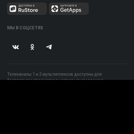
МЫ В СОЦСЕТЯХ
Телеканалы 1 и 2 мультиплексов доступны для
бесплатного просмотра в непрерывном режиме,
круглосуточно.
© 2014 — 2026, ООО «ЛайфСтрим», 109240, г. Москва,
ул. Николоямская, д. 13, стр. 2, этаж 2, ИНН 7710918800
Поддержка: help@smotreshka.tv
UUID: 33b3e4a3-4708-467f-b816-f45e87eaeea6
v3.10.4
|
SSR