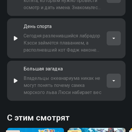
котята, которым нужно провести
осмотр и дать имена. Знакомьтесь
- Рентген, Клякса и Джонни
День спорта
Сегодня разленившийся лабрадор
Кэсси займётся плаванием, а
располневший кот Фадж наконец
немного займётся спортом
Большая загадка
Владельцы океанариума никак не
могут понять почему самка
морского льва Люси набирает вес
С этим смотрят