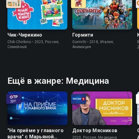
Чик-Чирикино
Гормити
Chik-Chirikino • 2023, Россия,
Gormitti • 2018, Италия,
B
Cемейный
Анимация
Ещё в жанре: Медицина
"На приёме у главного
Доктор Мясников
врача" с Марьяной
2020, Россия, Медицина