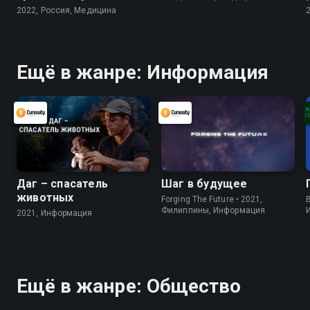
Лысенко
2022, Россия, Медицина
Ещё в жанре: Информация
Даг – спасатель
Шаг в будущее
животных
Forging The Future • 2021,
B
Филиппины, Информация
2021, Информация
Ещё в жанре: Общество