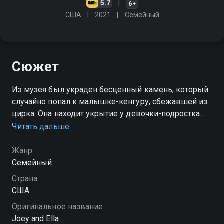
5.7
6+
США
2021
Cемейный
Сюжет
Из музея был украден бесценный камень, который
случайно попал к малышке-кенгуру, сбежавшей из
цирка. Она находит укрытие у девочки-подростка
Эллы, которая помогает ей спастись от
Читать дальше
преследования и разыскать маму
Жанр
Cемейный
Страна
США
Оригинальное название
Joey and Ella