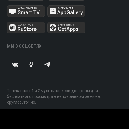
МЫ В СОЦСЕТЯХ
Телеканалы 1 и 2 мультиплексов доступны для
бесплатного просмотра в непрерывном режиме,
круглосуточно.
© 2014 — 2026, ООО «ЛайфСтрим», 109240, г. Москва,
ул. Николоямская, д. 13, стр. 2, этаж 2, ИНН 7710918800
Поддержка: help@smotreshka.tv