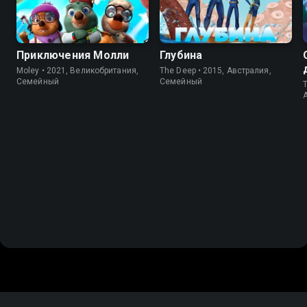
Приключения Молли
Глубина
Moley • 2021, Великобритания,
The Deep • 2015, Австралия,
Cемейный
Cемейный
T