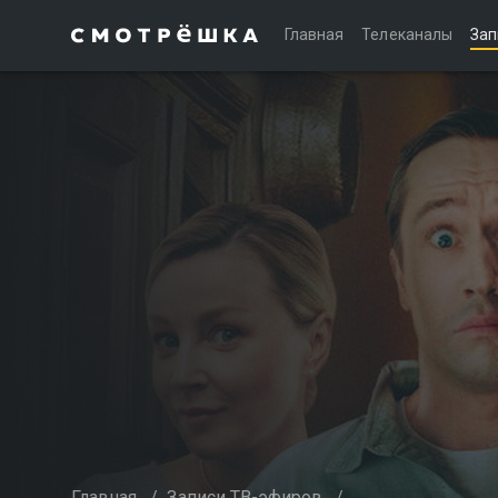
Главная
Телеканалы
Зап
Главная
/
Записи ТВ-эфиров
/