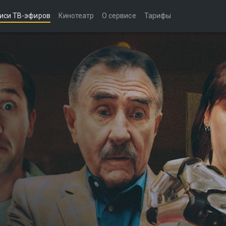
иси ТВ-эфиров
Кинотеатр
О сервисе
Тарифы