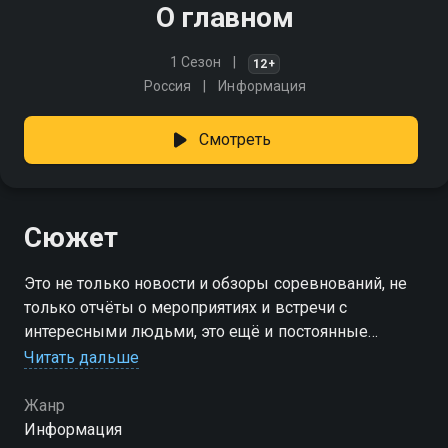
О главном
1 Сезон
12+
Россия
Информация
Смотреть
Сюжет
Это не только новости и обзоры соревнований, не
только отчёты о мероприятиях и встречи с
интересными людьми, это ещё и постоянные
авторские рубрики от Станислава Радзишевского и
Читать дальше
Алексея Баринова
Жанр
Информация