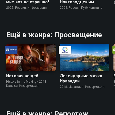
мне вот не страшно!
Новгородцевым
2025, Россия, Информация
2004, Россия, Публицистика
Ещё в жанре: Просвещение
История вещей
Легендарные маяки
Ирландии
History in the Making • 2018,
B
Канада, Информация
2018, Ирландия, Информация
Ещё в жанре: Репортаж