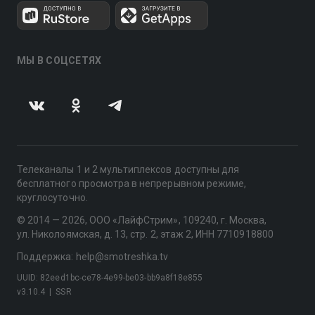
МЫ В СОЦСЕТЯХ
Телеканалы 1 и 2 мультиплексов доступны для
бесплатного просмотра в непрерывном режиме,
круглосуточно.
© 2014 — 2026, ООО «ЛайфСтрим», 109240, г. Москва,
ул. Николоямская, д. 13, стр. 2, этаж 2, ИНН 7710918800
Поддержка: help@smotreshka.tv
UUID: 82eed1bc-ce78-4e99-be03-bb9a8f18e855
v3.10.4
|
SSR