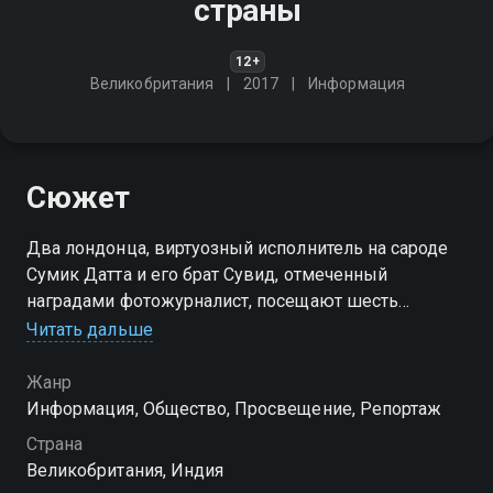
страны
12+
Великобритания
2017
Информация
Сюжет
Два лондонца, виртуозный исполнитель на сароде
Сумик Датта и его брат Сувид, отмеченный
наградами фотожурналист, посещают шесть
индийских штатов, чтобы изучить и прославить
Читать дальше
богатое народное музыкальное наследие страны
Жанр
Информация, Общество, Просвещение, Репортаж
Страна
Великобритания, Индия