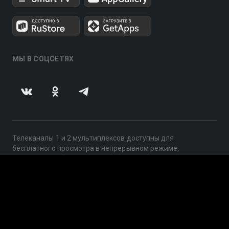
МЫ В СОЦСЕТЯХ
Телеканалы 1 и 2 мультиплексов доступны для
бесплатного просмотра в непрерывном режиме,
круглосуточно.
© 2014 — 2026, ООО «ЛайфСтрим», 109240, г. Москва,
ул. Николоямская, д. 13, стр. 2, этаж 2, ИНН 7710918800
Поддержка: help@smotreshka.tv
UUID: c6bab343-4c29-4e76-8a70-8ff9eb5ef33b
v3.10.4
|
SSR