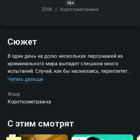
18+
2008
Короткометражка
Сюжет
В один день на долю нескольких персонажей из
криминального мира выпадет слишком много
испытаний. Случай, как бы насмехаясь, переплетет
их судьбы до степени абсурда, но в итоге каждому
Читать дальше
воздастся по справедливости
Жанр
Короткометражка
С этим смотрят