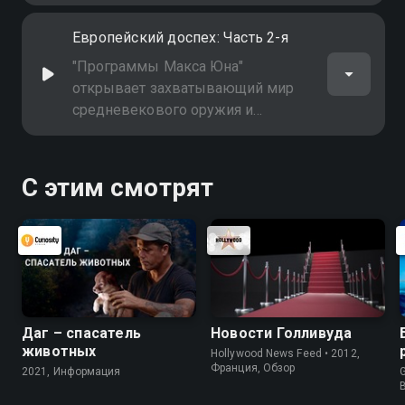
доспехов на территории Европы
(Часть 1-я)
Европейский доспех: Часть 2-я
"Программы Макса Юна"
открывает захватывающий мир
средневекового оружия и
доспехов на территории Европы
(Часть 2-я)
С этим смотрят
Даг – спасатель
Новости Голливуда
животных
Hollywood News Feed • 2012,
Франция, Обзор
2021, Информация
G