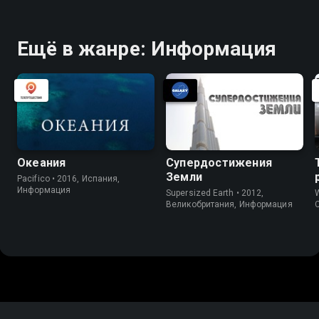
Ещё в жанре: Информация
Океания
Супердостижения
Земли
Pacifico • 2016, Испания,
Информация
Supersized Earth • 2012,
W
Великобритания, Информация