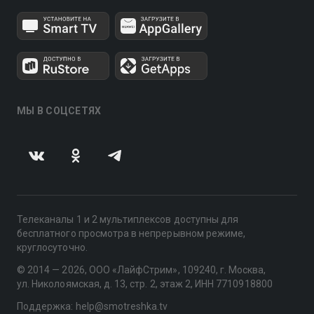
МЫ В СОЦСЕТЯХ
Телеканалы 1 и 2 мультиплексов доступны для
бесплатного просмотра в непрерывном режиме,
круглосуточно.
© 2014 — 2026, ООО «ЛайфСтрим», 109240, г. Москва,
ул. Николоямская, д. 13, стр. 2, этаж 2, ИНН 7710918800
Поддержка: help@smotreshka.tv