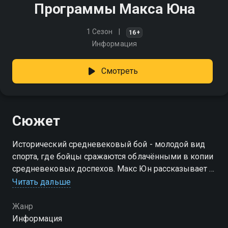
Программы Макса Юна
1 Сезон
16+
Информация
Смотреть
Сюжет
Исторический средневековый бой - молодой вид
спорта, где бойцы сражаются облачёнными в копии
средневековых доспехов. Макс Юн рассказывает о
тренировках в зале и дома, делится собственным
Читать дальше
опытом участия в турнирах и впечатлениями коллег
по цеху
Жанр
Информация