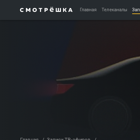
Главная
Телеканалы
Зап
Главная
/
Записи ТВ-эфиров
/