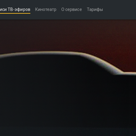
иси ТВ-эфиров
Кинотеатр
О сервисе
Тарифы