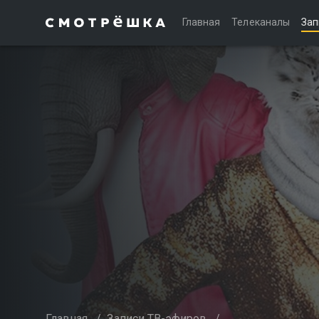
Главная
Телеканалы
Зап
Главная
/
Записи ТВ-эфиров
/