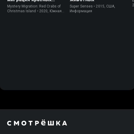
E
крабов
Mystery Migration: Red Crabs of
Super Senses • 2015, США,
Christmas Island • 2020, Южная
Информация
Корея, Природа