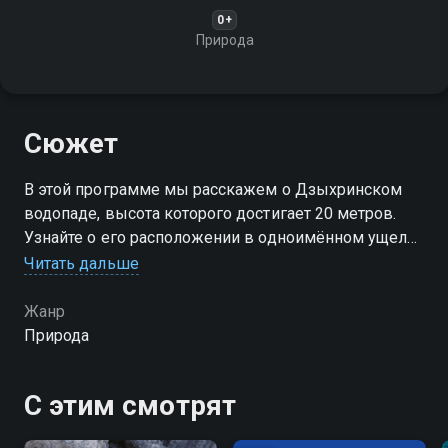
0+
Природа
Сюжет
В этой программе мы расскажем о Дзыхринском
водопаде, высота которого достигает 20 метров.
Узнайте о его расположении в одноимённом ущелье
и истории названия, а также о том, как добраться до
Читать дальше
этого прекрасного уголка природы недалеко от
Адлера
Жанр
Природа
С этим смотрят