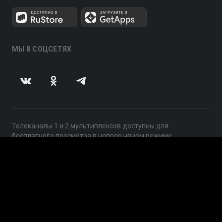
МЫ В СОЦСЕТЯХ
Телеканалы 1 и 2 мультиплексов доступны для
бесплатного просмотра в непрерывном режиме,
круглосуточно.
© 2014 — 2026, ООО «ЛайфСтрим», 109240, г. Москва,
ул. Николоямская, д. 13, стр. 2, этаж 2, ИНН 7710918800
Поддержка: help@smotreshka.tv
UUID: 394835ec-2978-4bbc-99c7-18becaa1a32f
v3.10.4
|
SSR