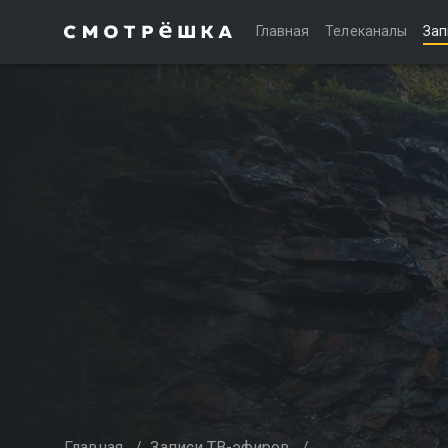
Главная
Телеканалы
Зап
Главная
/
Записи ТВ-эфиров
/