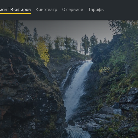
иси ТВ-эфиров
Кинотеатр
О сервисе
Тарифы