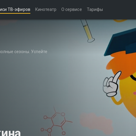
иси ТВ-эфиров
Кинотеатр
О сервисе
Тарифы
полные сезоны. Успейте
кина