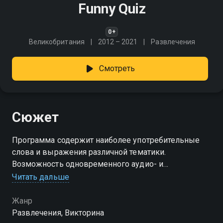
Funny Quiz
0+
Великобритания
2012 – 2021
Развлечения
Смотреть
Сюжет
Программа содержит наиболее употребительные
слова и выражения различной тематики.
Возможность одновременного аудио- и
визуального восприятия иностранной речи
Читать дальше
позволяет добиться наибольшей эффективности
при запоминании новой лексики
Жанр
Развлечения, Викторина