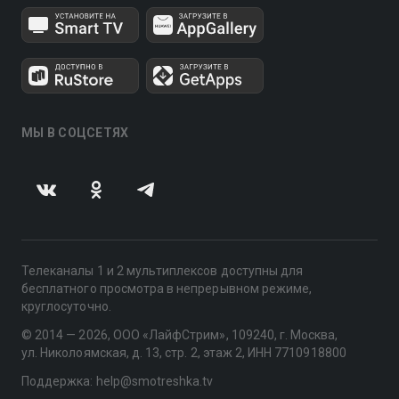
МЫ В СОЦСЕТЯХ
Телеканалы 1 и 2 мультиплексов доступны для
бесплатного просмотра в непрерывном режиме,
круглосуточно.
© 2014 — 2026, ООО «ЛайфСтрим», 109240, г. Москва,
ул. Николоямская, д. 13, стр. 2, этаж 2, ИНН 7710918800
Поддержка: help@smotreshka.tv