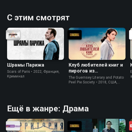
С этим смотрят
Шрамы Парижа
Клуб любителей книг и
пирогов из
Scars of Paris • 2022, Франция,
E
картофельных
Криминал
The Guernsey Literary and Potato
очистков
Peel Pie Society • 2018, США,
История
Ещё в жанре: Драма