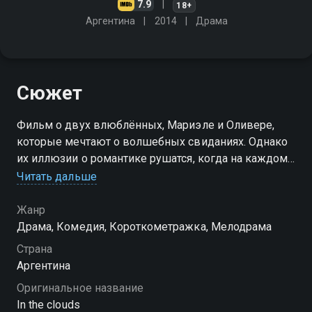
7.9
18+
Аргентина
2014
Драма
Сюжет
Фильм о двух влюблённых, Мариэле и Оливере,
которые мечтают о волшебных свиданиях. Однако
их иллюзии о романтике рушатся, когда на каждом
шагу возникают неожиданные препятствия. Как им
Читать дальше
справиться с разочарованиями и найти истинное
счастье?
Жанр
Драма, Комедия, Короткометражка, Мелодрама
Страна
Аргентина
Оригинальное название
In the clouds