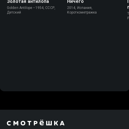
Золотая антилопа
Ничего
Golden Antilope • 1954, СССР,
2014, Испания,
Детский
Короткометражка
T
P