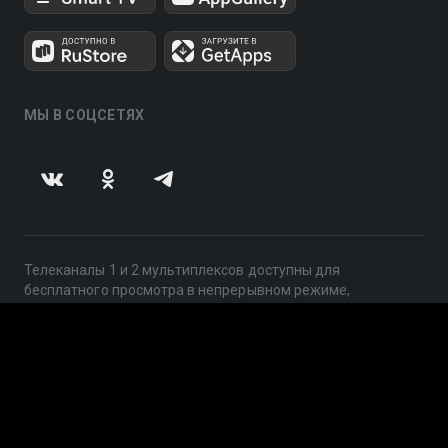
МЫ В СОЦСЕТЯХ
Телеканалы 1 и 2 мультиплексов доступны для
бесплатного просмотра в непрерывном режиме,
круглосуточно.
© 2014 — 2026, ООО «ЛайфСтрим», 109240, г. Москва,
ул. Николоямская, д. 13, стр. 2, этаж 2, ИНН 7710918800
Поддержка: help@smotreshka.tv
UUID: 3613d50b-ede0-464f-bc18-57282daf3a91
v3.10.4
|
SSR