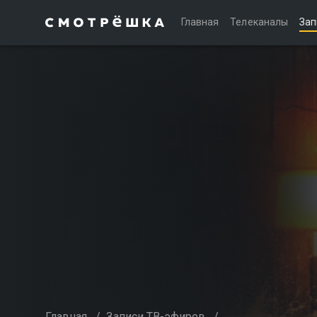
Главная
Телеканалы
Зап
Главная
/
Записи ТВ-эфиров
/