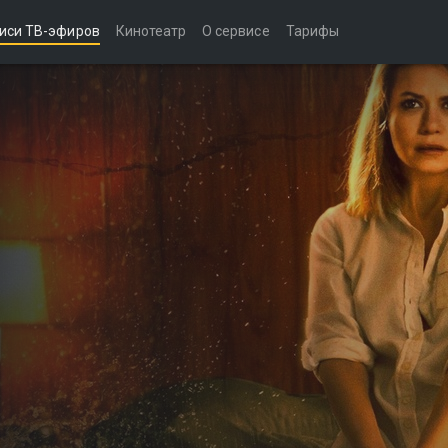
иси ТВ-эфиров
Кинотеатр
О сервисе
Тарифы