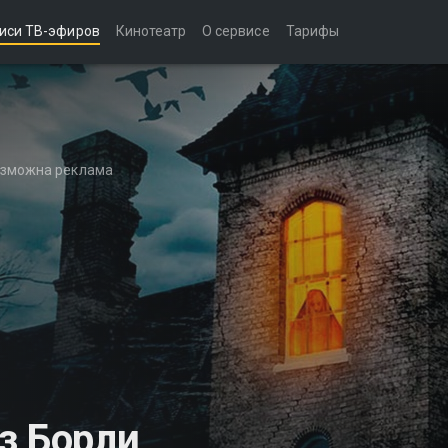
иси ТВ-эфиров
Кинотеатр
О сервисе
Тарифы
возможна реклама
з Борли