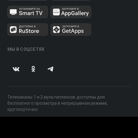
МЫ В СОЦСЕТЯХ
Телеканалы 1 и 2 мультиплексов доступны для
бесплатного просмотра в непрерывном режиме,
круглосуточно.
© 2014 — 2026, ООО «ЛайфСтрим», 109240, г. Москва,
ул. Николоямская, д. 13, стр. 2, этаж 2, ИНН 7710918800
Поддержка: help@smotreshka.tv