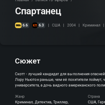
Спартанец
6.6
6.3
США
2004
Криминал
Сюжет
Скотт - лучший кандидат для выполнения опасне
Лору Ньютон раньше, чем её похитители поймут, чт
университета, а дочь видного американского пол
Жанр
Страна
Криминал, Детектив, Триллер,
США, Гер