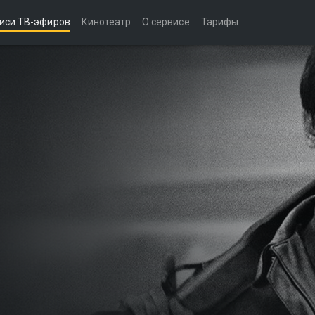
иси ТВ-эфиров
Кинотеатр
О сервисе
Тарифы