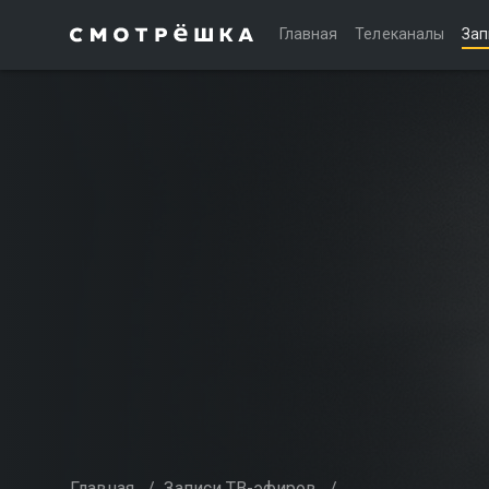
Главная
Телеканалы
Зап
Главная
/
Записи ТВ-эфиров
/