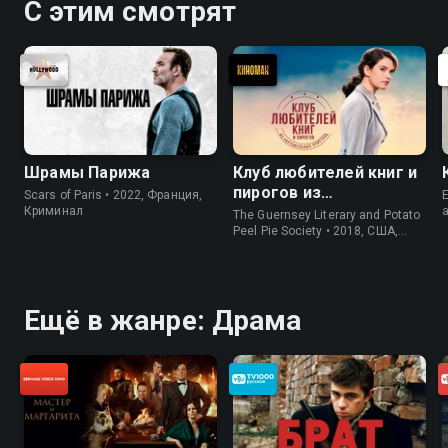
С этим смотрят
Шрамы Парижа
Клуб любителей книг и
пирогов из
Scars of Paris • 2022, Франция,
E
картофельных
Криминал
The Guernsey Literary and Potato
очистков
Peel Pie Society • 2018, США,
История
Ещё в жанре: Драма