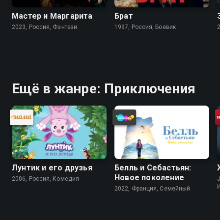
Мастер и Маргарита
Брат
2023, Россия, Фэнтези
1997, Россия, Боевик
Ещё в жанре: Приключения
Лунтик и его друзья
Белль и Себастьян:
Новое поколение
2006, Россия, Комедия
J
2022, Франция, Cемейный