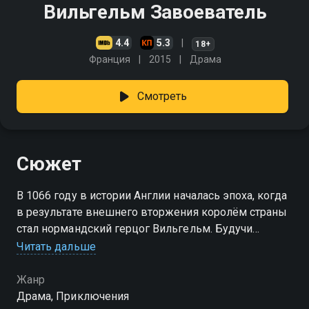
Вильгельм Завоеватель
4.4
5.3
18+
Франция
2015
Драма
Смотреть
Сюжет
В 1066 году в истории Англии началась эпоха, когда
в результате внешнего вторжения королём страны
стал нормандский герцог Вильгельм. Будучи
бастардом по происхождению, благодаря отваге и
Читать дальше
силе духа он сумел стать ярчайшим правителем
своего времени
Жанр
Драма, Приключения