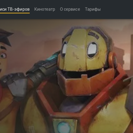
иси ТВ-эфиров
Кинотеатр
О сервисе
Тарифы