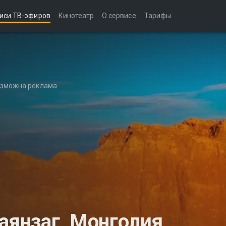
иси ТВ-эфиров
Кинотеатр
О сервисе
Тарифы
возможна реклама
янзаг, Монголия