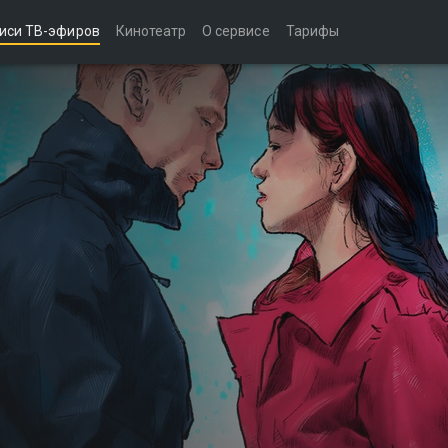
иси ТВ-эфиров
Кинотеатр
О сервисе
Тарифы