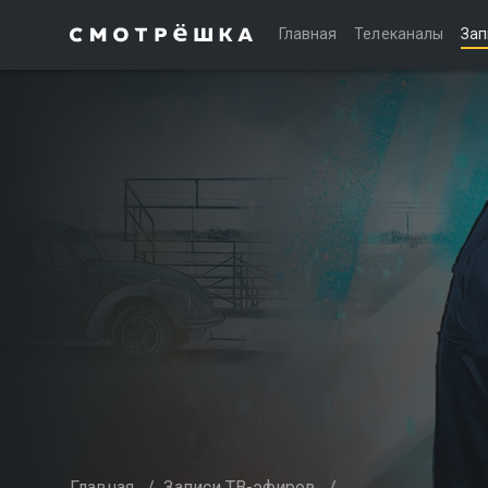
Главная
Телеканалы
Зап
Главная
/
Записи ТВ-эфиров
/