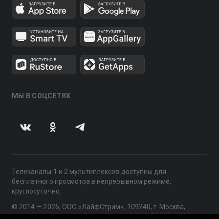
МЫ В СОЦСЕТЯХ
Телеканалы 1 и 2 мультиплексов доступны для
бесплатного просмотра в непрерывном режиме,
круглосуточно.
© 2014 — 2026, ООО «ЛайфСтрим», 109240, г. Москва,
ул. Николоямская, д. 13, стр. 2, этаж 2, ИНН 7710918800