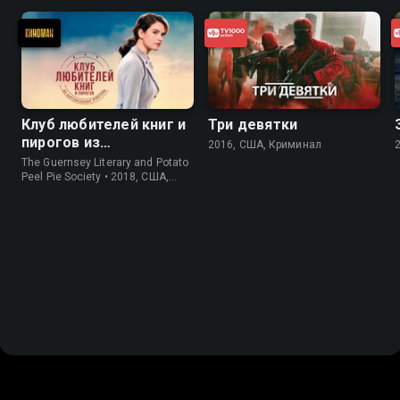
Клуб любителей книг и
Три девятки
пирогов из
2016, США, Криминал
картофельных
The Guernsey Literary and Potato
очистков
Peel Pie Society • 2018, США,
История