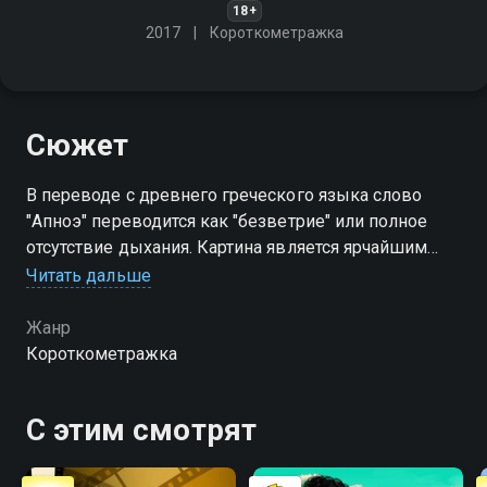
18+
2017
Короткометражка
Сюжет
В переводе с древнего греческого языка слово
"Апноэ" переводится как "безветрие" или полное
отсутствие дыхания. Картина является ярчайшим
примером того, как можно рассказать историю, при
Читать дальше
этом не приводя в движение персонажей
Жанр
Короткометражка
С этим смотрят