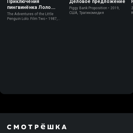
Приключения
Деловое предложение
пингвинёнка Лоло.
Piggy Bank Proposition • 2019,
Фильм второй
США, Трагикомедия
The Adventures of the Little
Penguin Lolo. Film Two • 1987,
СССР, Короткометражка