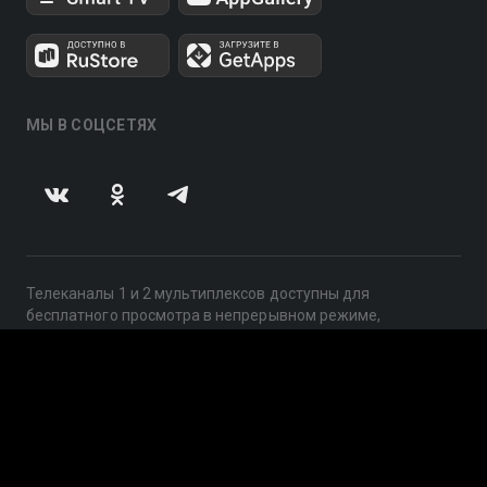
МЫ В СОЦСЕТЯХ
Телеканалы 1 и 2 мультиплексов доступны для
бесплатного просмотра в непрерывном режиме,
круглосуточно.
© 2014 — 2026, ООО «ЛайфСтрим», 109240, г. Москва,
ул. Николоямская, д. 13, стр. 2, этаж 2, ИНН 7710918800
Поддержка: help@smotreshka.tv
UUID: ee6f0cc7-016c-46a9-b1c3-498ed72d1148
v3.10.4
|
SSR