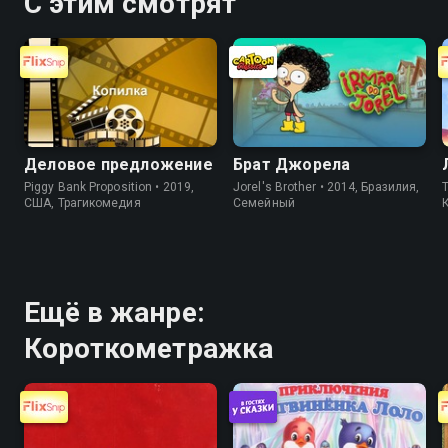
С этим смотрят
Деловое предложение
Брат Джорела
Piggy Bank Proposition • 2019,
Jorel's Brother • 2014, Бразилия,
T
США, Трагикомедия
Cемейный
Ещё в жанре:
Короткометражка