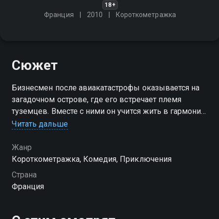
18+
Франция
2010
Короткометражка
Сюжет
Бизнесмен после авиакатастрофы оказывается на
загадочном острове, где его встречает племя
туземцев. Вместе с ними он учится жить в гармонии
с природой, преодолевая свои страхи и
Читать дальше
предрассудки, и открывает для себя мир, полный
тайн и опасностей
Жанр
Короткометражка, Комедия, Приключения
Страна
Франция