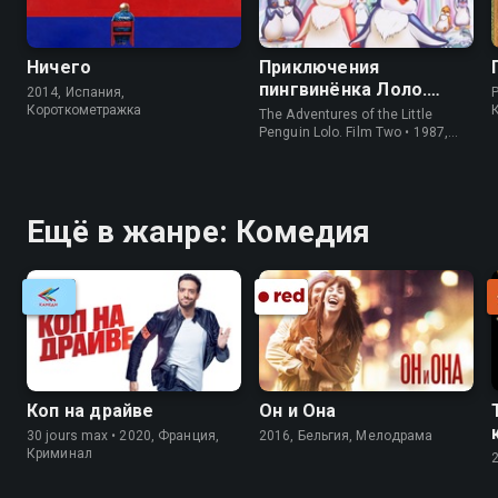
Ничего
Приключения
пингвинёнка Лоло.
2014, Испания,
P
Фильм второй
Короткометражка
The Adventures of the Little
Penguin Lolo. Film Two • 1987,
СССР, Короткометражка
Ещё в жанре: Комедия
Коп на драйве
Он и Она
30 jours max • 2020, Франция,
2016, Бельгия, Мелодрама
Криминал