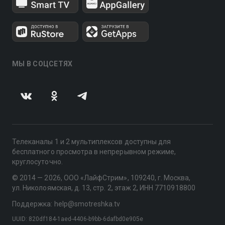
МЫ В СОЦСЕТЯХ
Телеканалы 1 и 2 мультиплексов доступны для
бесплатного просмотра в непрерывном режиме,
круглосуточно.
© 2014 — 2026, ООО «ЛайфСтрим», 109240, г. Москва,
ул. Николоямская, д. 13, стр. 2, этаж 2, ИНН 7710918800
Поддержка: help@smotreshka.tv
UUID: 820df184-1aed-4406-b9bb-6dafbd0e905e