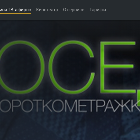
иси ТВ-эфиров
Кинотеатр
О сервисе
Тарифы