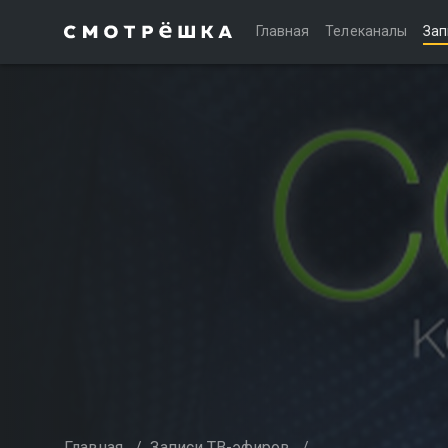
Главная
Телеканалы
Зап
Главная
/
Записи ТВ-эфиров
/