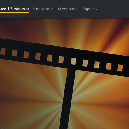
иси ТВ-эфиров
Кинотеатр
О сервисе
Тарифы