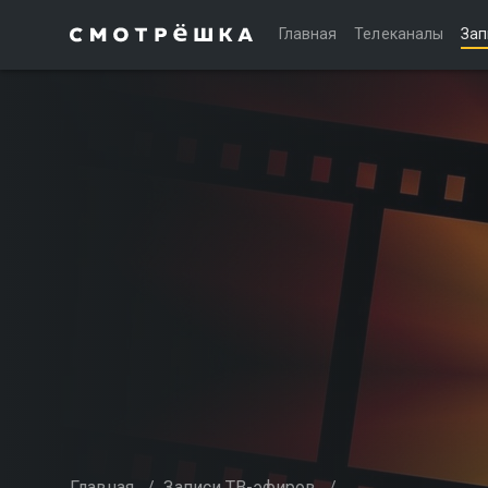
Главная
Телеканалы
Зап
Главная
/
Записи ТВ-эфиров
/