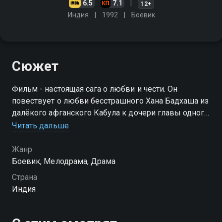
6.5
7.1
12+
Индия
1992
Боевик
Сюжет
Фильм - настоящая сага о любви и чести. Он
повествует о любви бесстрашного Хана Бадхаша из
далёкого афганского Кабула к дочери главы одного
из свободолюбивых кланов Беназир
Читать дальше
Жанр
Боевик, Мелодрама, Драма
Страна
Индия