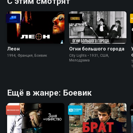
С этим смотрят
Леон
Огни большого города
1994, Франция, Боевик
City Lights • 1931, США,
Мелодрама
T
Ещё в жанре: Боевик