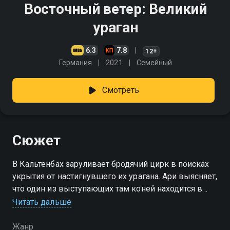
Восточный ветер: Великий
ураган
6.3
7.8
12+
Германия
2021
Cемейный
Смотреть
Сюжет
В Кальтенбах заруливает бродячий цирк в поисках
укрытия от настигнувшего их урагана. Ари выясняет,
что один из выступающих там коней находится в
смертельной опасности, и вместе со своим другом
Читать дальше
Карло она отправляется ему на помощь
Жанр