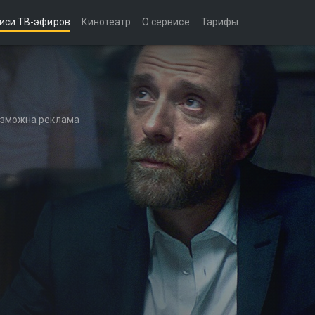
иси ТВ-эфиров
Кинотеатр
О сервисе
Тарифы
возможна реклама