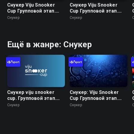
Снукер Viju Snooker
Снукер Viju Snooker
Cup Групповой этап.
Cup Групповой этап.
Часть 3. Группа А:
Часть 4 Группа A:
Снукер
Снукер
Алексей Корень -
Арсений Королев -
Арсений Королев.
Андрей Карасов. Группа
Группа B: Иван
B: Микаэл Нерсисян -
Каковский - Артём
Сергей Луцкер
Ещё в жанре: Снукер
Истомин
Снукер viju snooker
Снукер: Viju Snooker
cup. Групповой этап.
Cup Групповой этап.
Часть 10. Группа A:
Часть 7 Группа A:
Снукер
Снукер
Анастасия Нечаева -
Алексей Корень -
Андрей Карасов. Группа
Андрей Карасов. Группа
B: Диана Миронова -
B: Диана Миронова -
Сергей Луцкер
Микаэл Нерсисян