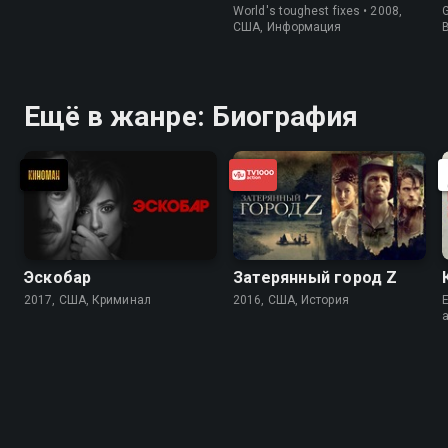
World's toughest fixes • 2008,
G
США, Информация
Ещё в жанре: Биография
Эскобар
Затерянный город Z
2017, США, Криминал
2016, США, История
E