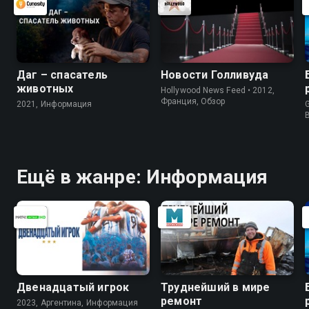
Даг – спасатель
Новости Голливуда
животных
Hollywood News Feed • 2012,
Франция, Обзор
2021, Информация
G
Ещё в жанре: Информация
Двенадцатый игрок
Труднейший в мире
ремонт
2023, Аргентина, Информация