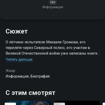
12+
Информация
Сюжет
О лётчике-испытателе Михаиле Громове, его
перелёте через Северный полюс, его участии в
Великой Отечественной войне уже написаны книги
и сняты фильмы. Об истоках его талантов, о том, как
Читать дальше
он развивал в себе уникальные качества,
рассказывает наш фильм
Жанр
Информация, Биография
С этим смотрят