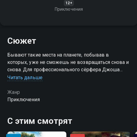
12+
Приключения
Сюжет
Бывают такие места на планете, побывав в
которых, уже не сможешь не возвращаться снова и
снова. Для профессионального сёрфера Джоша
Малкоя такое место - Аляска. Кто сказал, что
Читать дальше
сёрфить можно только у солнечных песчаных
пляжей?
Жанр
Приключения
С этим смотрят