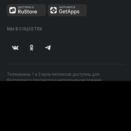
МЫ В СОЦСЕТЯХ
Телеканалы 1 и 2 мультиплексов доступны для
бесплатного просмотра в непрерывном режиме,
круглосуточно.
© 2014 — 2026, ООО «ЛайфСтрим», 109240, г. Москва,
ул. Николоямская, д. 13, стр. 2, этаж 2, ИНН 7710918800
Поддержка: help@smotreshka.tv
UUID: 21031f8f-55a4-464b-9344-4cc94ac1893d
v3.10.4
|
SSR