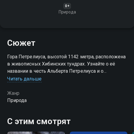
0+
Природа
Сюжет
Гора Петрелиуса, высотой 1142 метра, расположена
в живописных Хибинских тундрах. Узнайте о её
названии в честь Альберта Петрелиуса и о
доступных маршрутах к вершине, включая перевал
Читать дальше
Рамзая и маршрут вдоль реки Малая Белая
Жанр
Природа
С этим смотрят