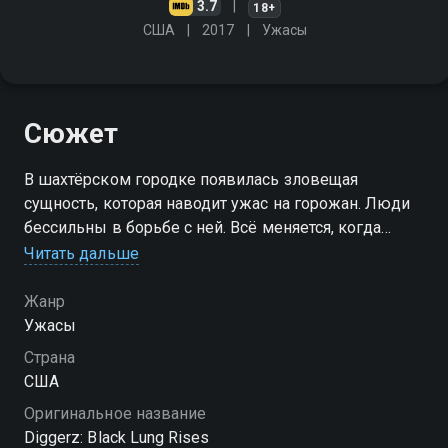
3.7
18+
США
2017
Ужасы
Сюжет
В шахтёрском городке появилась зловещая
сущность, которая наводит ужас на горожан. Люди
бессильны в борьбе с ней. Всё меняется, когда
студентка и шахтёр с мрачным прошлым решают
Читать дальше
вступить в схватку со злом
Жанр
Ужасы
Страна
США
Оригинальное название
Diggerz: Black Lung Rises