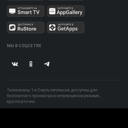
МЫ В СОЦСЕТЯХ
Телеканалы 1 и 2 мультиплексов доступны для
бесплатного просмотра в непрерывном режиме,
круглосуточно.
© 2014 — 2026, ООО «ЛайфСтрим», 109240, г. Москва,
ул. Николоямская, д. 13, стр. 2, этаж 2, ИНН 7710918800
Поддержка: help@smotreshka.tv