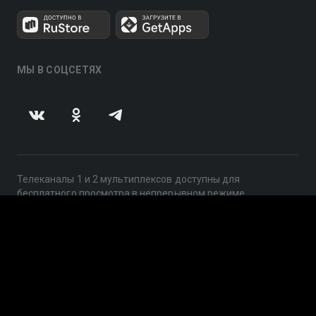
МЫ В СОЦСЕТЯХ
Телеканалы 1 и 2 мультиплексов доступны для
бесплатного просмотра в непрерывном режиме,
круглосуточно.
© 2014 — 2026, ООО «ЛайфСтрим», 109240, г. Москва,
ул. Николоямская, д. 13, стр. 2, этаж 2, ИНН 7710918800
Поддержка: help@smotreshka.tv
UUID: d9c533ce-2b1b-43fc-86a0-a962541a0eca
v3.10.4
|
SSR