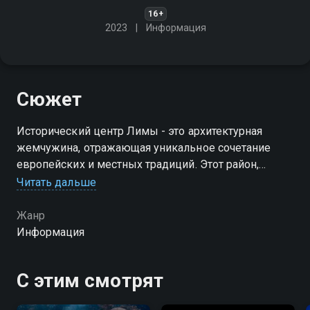
16+
2023
Информация
Сюжет
Исторический центр Лимы - это архитектурная
жемчужина, отражающая уникальное сочетание
европейских и местных традиций. Этот район,
входящий в список Всемирного наследия ЮНЕСКО,
Читать дальше
раскрывает богатую историю столицы Перу
Жанр
Информация
С этим смотрят