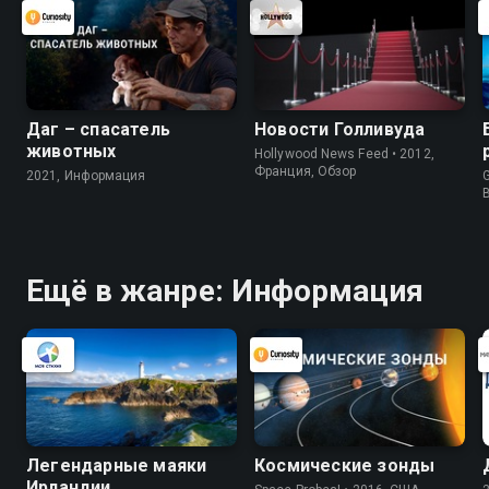
Даг – спасатель
Новости Голливуда
животных
Hollywood News Feed • 2012,
Франция, Обзор
2021, Информация
G
Ещё в жанре: Информация
Легендарные маяки
Космические зонды
Ирландии