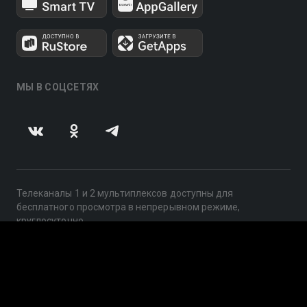
МЫ В СОЦСЕТЯХ
Телеканалы 1 и 2 мультиплексов доступны для
бесплатного просмотра в непрерывном режиме,
круглосуточно.
© 2014 — 2026, ООО «ЛайфСтрим», 109240, г. Москва,
ул. Николоямская, д. 13, стр. 2, этаж 2, ИНН 7710918800
Поддержка: help@smotreshka.tv
UUID: c3e9d800-fff1-43b1-bf09-a372c6023d75