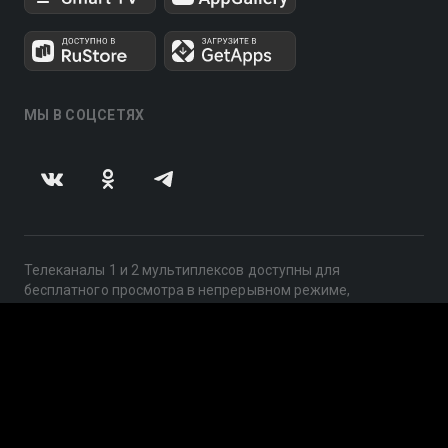
МЫ В СОЦСЕТЯХ
Телеканалы 1 и 2 мультиплексов доступны для
бесплатного просмотра в непрерывном режиме,
круглосуточно.
© 2014 — 2026, ООО «ЛайфСтрим», 109240, г. Москва,
ул. Николоямская, д. 13, стр. 2, этаж 2, ИНН 7710918800
Поддержка: help@smotreshka.tv
UUID: c098d07d-e3fe-49ee-982b-88cac790bb3b
v3.10.4
|
SSR