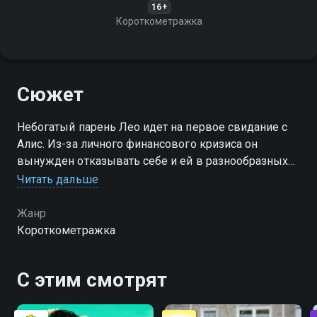
16+
Короткометражка
Сюжет
Небогатый парень Лео идет на первое свидание с
Алис. Из-за личного финансового кризиса он
вынужден отказывать себе и ей в разнообразных
удовольствиях, ограничиваясь самым минимумом.
Читать дальше
Однако по-джентльменски предлагает оплатить
копеечный счет
Жанр
Короткометражка
С этим смотрят