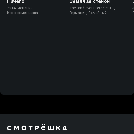
Ничего
Земля за стеной
2014, Испания,
The land over there • 2019,
J
Короткометражка
Германия, Cемейный