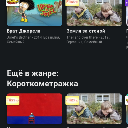
Брат Джорела
Земля за стеной
Jorel's Brother • 2014, Бразилия,
The land over there • 2019,
Cемейный
Германия, Cемейный
T
P
Ещё в жанре:
Короткометражка