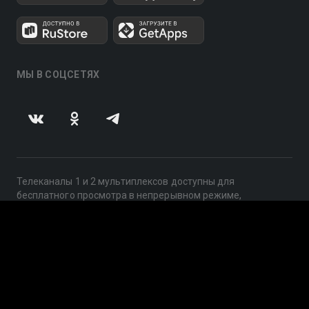
МЫ В СОЦСЕТЯХ
Телеканалы 1 и 2 мультиплексов доступны для
бесплатного просмотра в непрерывном режиме,
круглосуточно.
© 2014 — 2026, ООО «ЛайфСтрим», 109240, г. Москва,
ул. Николоямская, д. 13, стр. 2, этаж 2, ИНН 7710918800
Поддержка: help@smotreshka.tv
UUID: db5bc886-c3bd-4f8c-83e4-2e62d323513e
v3.10.4
|
SSR