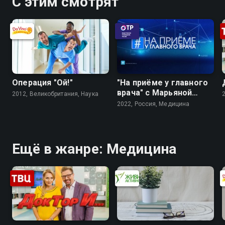
С этим смотрят
Операция "Ой!"
"На приёме у главного
врача" с Марьяной
2012, Великобритания, Наука
Лысенко
2022, Россия, Медицина
Ещё в жанре: Медицина