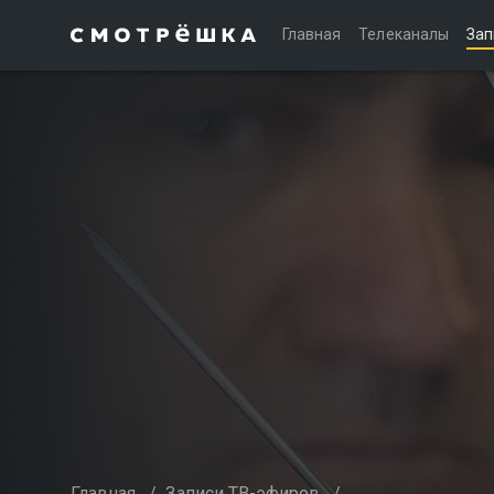
Главная
Телеканалы
Зап
Главная
/
Записи ТВ-эфиров
/