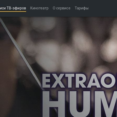
иси ТВ-эфиров
Кинотеатр
О сервисе
Тарифы