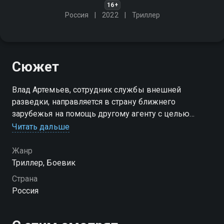
16+
Россия
2022
Триллер
Сюжет
Влад Артемьев, сотрудник службы внешней
разведки, направляется в страну ближнего
зарубежья на помощь другому агенту с целью
перехвата важной информации о разрабатываемом
Читать дальше
в России программном обеспечении
Жанр
Триллер, Боевик
Страна
Россия