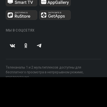
МЫ В СОЦСЕТЯХ
Телеканалы 1 и 2 мультиплексов доступны для
бесплатного просмотра в непрерывном режиме,
круглосуточно.
© 2014 — 2026, ООО «ЛайфСтрим», 109240, г. Москва,
ул. Николоямская, д. 13, стр. 2, этаж 2, ИНН 7710918800
Поддержка: help@smotreshka.tv
UUID: e5e46d3a-76e8-46ab-9186-fc14c1da61ad