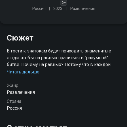
0+
Россия
2023
Развлечения
Сюжет
В гости к знатокам будут приходить знаменитые
люди, чтобы на равных сразиться в "разумной"
битве. Почему на равных? Потому что в каждой
игре будут вопросы, связанные с профессией или
Читать дальше
увлечением гостя
Жанр
Развлечения
Страна
Россия