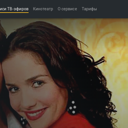
иси ТВ-эфиров
Кинотеатр
О сервисе
Тарифы