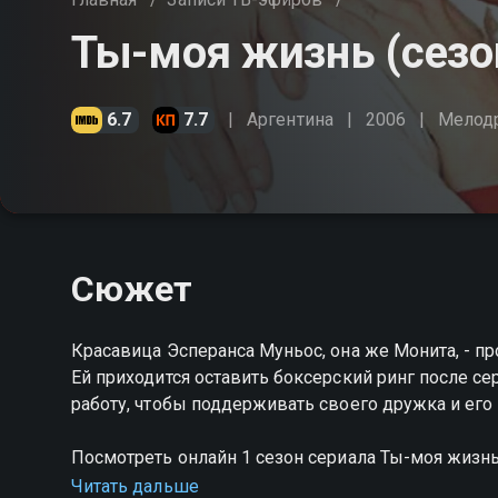
Ты-моя жизнь (сезо
6.7
7.7
Аргентина
2006
Мелод
Сюжет
Красавица Эсперанса Муньос, она же Монита, - п
Ей приходится оставить боксерский ринг после с
работу, чтобы поддерживать своего дружка и его
Посмотреть онлайн 1 сезон сериала Ты-моя жиз
качестве на Смотрёшке
Читать дальше