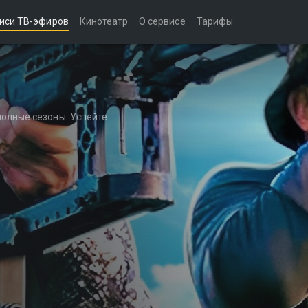
иси ТВ-эфиров
Кинотеатр
О сервисе
Тарифы
полные сезоны. Успейте