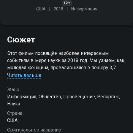
12+
США
2018
Информация
Сюжет
Этот фильм посвящён наиболее интересным
событиям в мире науки за 2018 год. Мы узнаем, как
молодая женщина, провалившаяся в пещеру 3,7
миллионов лет назад, изменила наши
Читать дальше
представления о древнейшей истории
человечества
Жанр
Информация, Общество, Просвещение, Репортаж,
Наука
Страна
США
Оригинальное название