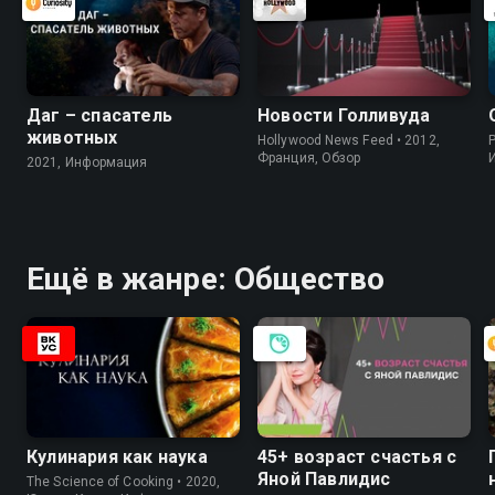
Даг – спасатель
Новости Голливуда
животных
Hollywood News Feed • 2012,
P
Франция, Обзор
2021, Информация
Ещё в жанре: Общество
Кулинария как наука
45+ возраст счастья с
Яной Павлидис
The Science of Cooking • 2020,